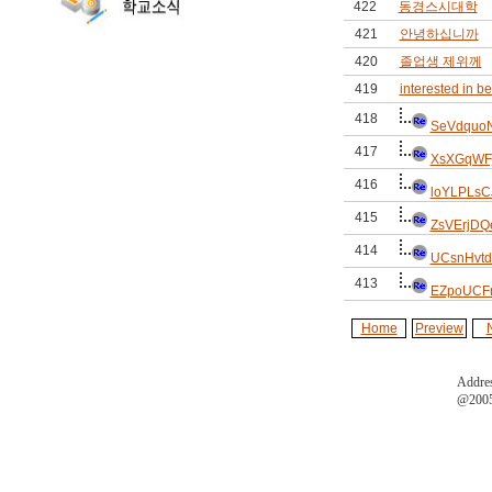
422
동경스시대학
421
안녕하십니까
420
졸업생 제위께
419
interested in b
418
SeVdquoN
417
XsXGqWFj
416
loYLPLsC
415
ZsVErjDQ
414
UCsnHvt
413
EZpoUCF
Home
Preview
Addres
@2005 