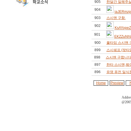
905
한달간 일해주실
904
iaJERmzp
903
스시맨 구함.
902
KsAYopeZ
901
EKZZuNh
900
풀타임 스시맨 
899
스시쉐프 (팟타임
898
스시맨 구합니다
897
한타 스시맨,
896
유명 퓨전 일식
Home
Preview
Addres
@2005 