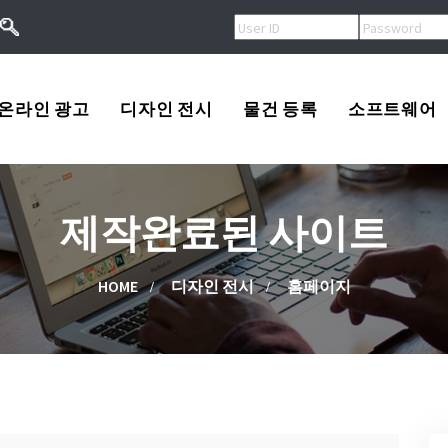
온라인 광고
디자인 전시
물건 등록
소프트웨어
오버추어광고
로고
USA
제작완료된 사이트
키워드광고
프린트
Korea
작
검색엔진등록
광고
China
HOME
디자인 전시
홈페이지
류
배너광고
동영상
Other
용
마스코트
고/팔고
소프트웨어