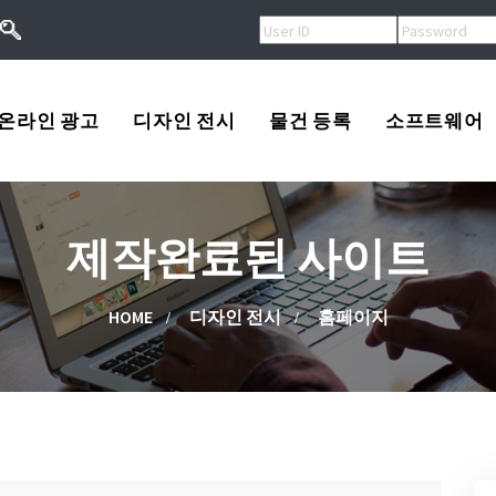
온라인 광고
디자인 전시
물건 등록
소프트웨어
오버추어광고
로고
USA
제작완료된 사이트
키워드광고
프린트
Korea
작
검색엔진등록
광고
China
HOME
디자인 전시
홈페이지
류
배너광고
동영상
Other
용
마스코트
고/팔고
소프트웨어