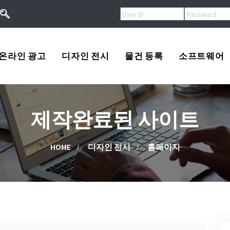
온라인 광고
디자인 전시
물건 등록
소프트웨어
오버추어광고
로고
USA
제작완료된 사이트
키워드광고
프린트
Korea
작
검색엔진등록
광고
China
HOME
디자인 전시
홈페이지
류
배너광고
동영상
Other
용
마스코트
고/팔고
소프트웨어