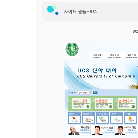
-
웹 호스팅
사이트 샘플
USA
W2