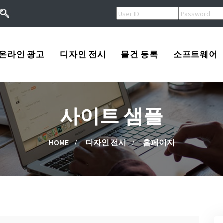
온라인 광고
디자인 전시
물건 등록
소프트웨어
오버추어광고
로고
USA
사이트 샘플
키워드광고
프린트
Korea
작
검색엔진등록
광고
China
HOME
디자인 전시
홈페이지
류
배너광고
동영상
Other
용
마스코트
고/팔고
소프트웨어