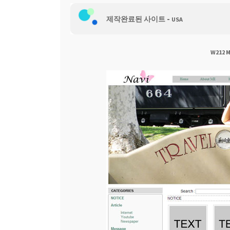
-
웹 호스팅
제작완료된 사이트
USA
W212 M