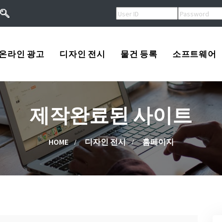
온라인 광고
디자인 전시
물건 등록
소프트웨어
오버추어광고
로고
USA
제작완료된 사이트
키워드광고
프린트
Korea
작
검색엔진등록
광고
China
HOME
디자인 전시
홈페이지
류
배너광고
동영상
Other
용
마스코트
고/팔고
소프트웨어