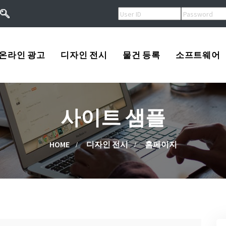
온라인 광고
디자인 전시
물건 등록
소프트웨어
오버추어광고
로고
USA
사이트 샘플
키워드광고
프린트
Korea
작
검색엔진등록
광고
China
HOME
디자인 전시
홈페이지
류
배너광고
동영상
Other
용
마스코트
고/팔고
소프트웨어