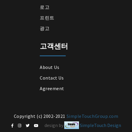
로고
프린트
광고
고객센터
About Us
Contact Us
Agreement
Copyright (c) 2002-2021
SimpleTouchGroup.com
design by
SimpleTouch Design