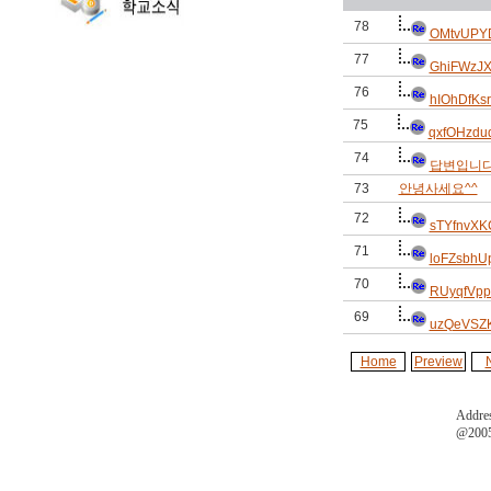
78
OMtvUPY
77
GhiFWzJ
76
hIOhDfKs
75
qxfOHzdu
74
답변입니
73
안녕사세요^^
72
sTYfnvXK
71
loFZsbh
70
RUyqfVpp
69
uzQeVSZK
Home
Preview
Addres
@2005 